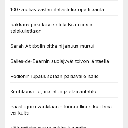
100-vuotias vastarintataistelija opetti ääntä
Rakkaus pakolaiseen teki Béatricesta
salakuljettajan
Sarah Abitbolin pitkä hiljaisuus murtui
Salies-de-Béarnin suolajyvät toivon lähteellä
Rodionin lupaus sotaan palaavalle isälle
Keuhkonsiirto, maraton ja elämäntahto
Paastoguru vankilaan – luonnollinen kuolema
vai kultti