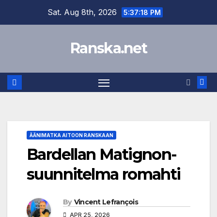
Skip
Sat. Aug 8th, 2026
5:37:18 PM
to
content
Ranska.net
ÄÄNIMATKA AITOON RANSKAAN
Bardellan Matignon-
suunnitelma romahti
By
Vincent Lefrançois
APR 25, 2026