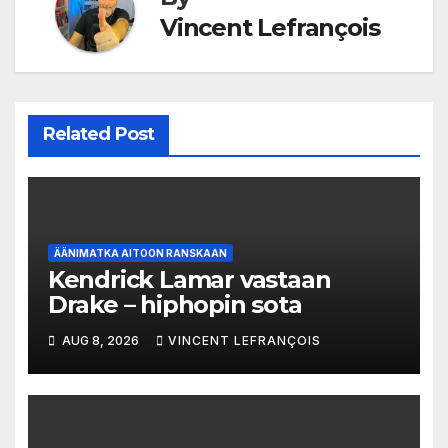
Vincent Lefrançois
Related Post
ÄÄNIMATKA AITOON RANSKAAN
Kendrick Lamar vastaan
Drake – hiphopin sota
AUG 8, 2026
VINCENT LEFRANÇOIS