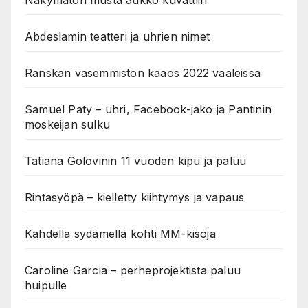
Näkymätön musta aukko kuvattiin
Abdeslamin teatteri ja uhrien nimet
Ranskan vasemmiston kaaos 2022 vaaleissa
Samuel Paty – uhri, Facebook-jako ja Pantinin
moskeijan sulku
Tatiana Golovinin 11 vuoden kipu ja paluu
Rintasyöpä – kielletty kiihtymys ja vapaus
Kahdella sydämellä kohti MM-kisoja
Caroline Garcia – perheprojektista paluu
huipulle