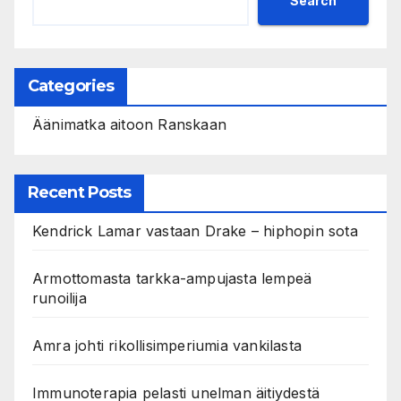
Search
Categories
Äänimatka aitoon Ranskaan
Recent Posts
Kendrick Lamar vastaan Drake – hiphopin sota
Armottomasta tarkka-ampujasta lempeä
runoilija
Amra johti rikollisimperiumia vankilasta
Immunoterapia pelasti unelman äitiydestä