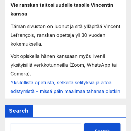
Vie ranskan taitosi uudelle tasolle Vincentin
kanssa
Tämän sivuston on luonut ja sitä ylläpitää Vincent
Lefrançois, ranskan opettaja yli 30 vuoden
kokemuksella.
Voit opiskella hänen kanssaan myös livenä
yksityisillä verkkotunneilla (Zoom, WhatsApp tai
Comera).
Yksilöllistä opetusta, selkeitä selityksiä ja aitoa
edistymistä – missä päin maailmaa tahansa oletkin
Search