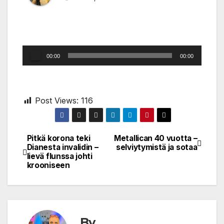
Audio
00:00
00:00
Player
Post Views:
116
Pitkä korona teki
Metallican 40 vuotta –
Post
Dianesta invalidin –
selviytymistä ja sotaa
lievä flunssa johti
navigation
krooniseen
By