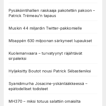
Pysäköintihallien raiskaaja pakotettiin pakoon –
Patrick Trémeau’n tapaus
Muskin 44 miljardin Twitter-pakkomielle
Mbappén 630 miljoonan särkyneet lupaukset
Kuolemanvaara – turvatyynyt räjähtävät
sirpaleiksi
Hyljeksitty Boutot nousi Patrick Sébastieniksi
Syanidimurha Josacine-yskänlääkkeessä –
epätodelliset todisteet
MH370 – miksi totuus salattiin omaisilta