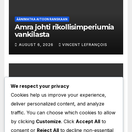
ÄÄNIMATKA AITOON RANSKAAN
Amra johti rikollisimperiumia
vankilasta
AUGUST 6, 2026
VINCENT LEFRANÇOIS
We respect your privacy
ÄÄNIMATKA AITOON RANSKAAN
Immunoterapia pelasti
Cookies help us improve your experience,
unelman äitiydestä
deliver personalized content, and analyze
AUGUST 5, 2026
VINCENT LEFRANÇOIS
traffic. You can choose which cookies to allow
by clicking
Customize
. Click
Accept All
to
consent or
Reject All
to decline non-essential