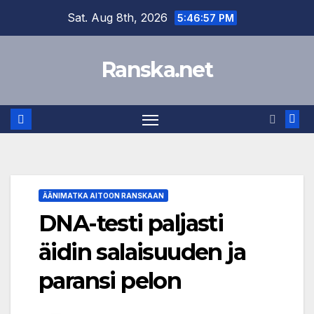
Skip
Sat. Aug 8th, 2026
5:46:57 PM
to
content
Ranska.net
ÄÄNIMATKA AITOON RANSKAAN
DNA-testi paljasti
äidin salaisuuden ja
paransi pelon