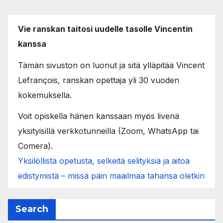
Vie ranskan taitosi uudelle tasolle Vincentin
kanssa
Tämän sivuston on luonut ja sitä ylläpitää Vincent
Lefrançois, ranskan opettaja yli 30 vuoden
kokemuksella.
Voit opiskella hänen kanssaan myös livenä
yksityisillä verkkotunneilla (Zoom, WhatsApp tai
Comera).
Yksilöllistä opetusta, selkeitä selityksiä ja aitoa
edistymistä – missä päin maailmaa tahansa oletkin
Search