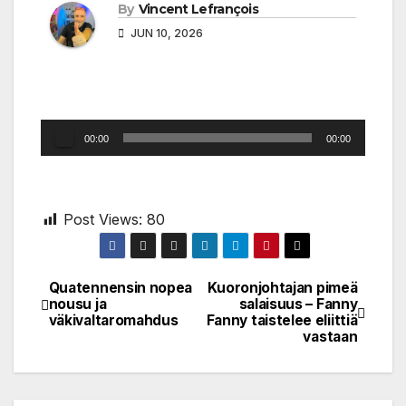
By
Vincent Lefrançois
JUN 10, 2026
Audio
00:00
00:00
Player
Post Views:
80
Quatennensin nopea
Kuoronjohtajan pimeä
Post
nousu ja
salaisuus – Fanny
väkivaltaromahdus
Fanny taistelee eliittiä
navigation
vastaan