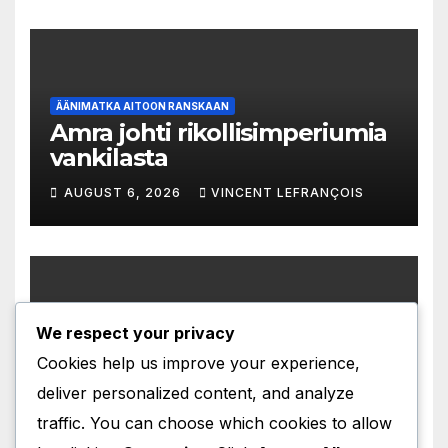
ÄÄNIMATKA AITOON RANSKAAN
Amra johti rikollisimperiumia
vankilasta
AUGUST 6, 2026
VINCENT LEFRANÇOIS
We respect your privacy
ÄÄNIMATKA AITOON RANSKAAN
Immunoterapia pelasti
Cookies help us improve your experience,
unelman äitiydestä
deliver personalized content, and analyze
AUGUST 5, 2026
VINCENT LEFRANÇOIS
traffic. You can choose which cookies to allow