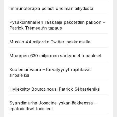
Immunoterapia pelasti unelman äitiydestä
Pysäköintihallien raiskaaja pakotettiin pakoon –
Patrick Trémeau’n tapaus
Muskin 44 miljardin Twitter-pakkomielle
Mbappén 630 miljoonan särkyneet lupaukset
Kuolemanvaara – turvatyynyt räjähtävät
sirpaleiksi
Hyljeksitty Boutot nousi Patrick Sébastieniksi
Syanidimurha Josacine-yskänlääkkeessä –
epätodelliset todisteet