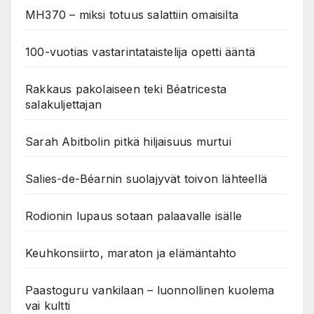
MH370 – miksi totuus salattiin omaisilta
100-vuotias vastarintataistelija opetti ääntä
Rakkaus pakolaiseen teki Béatricesta
salakuljettajan
Sarah Abitbolin pitkä hiljaisuus murtui
Salies-de-Béarnin suolajyvät toivon lähteellä
Rodionin lupaus sotaan palaavalle isälle
Keuhkonsiirto, maraton ja elämäntahto
Paastoguru vankilaan – luonnollinen kuolema
vai kultti