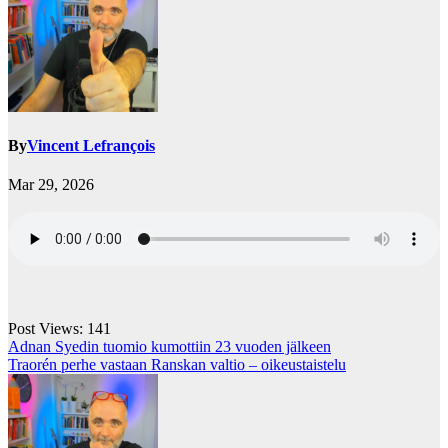
By
Vincent Lefrançois
Mar 29, 2026
Post Views:
141
Post
Adnan Syedin tuomio kumottiin 23 vuoden jälkeen
Traorén perhe vastaan Ranskan valtio – oikeustaistelu
navigation