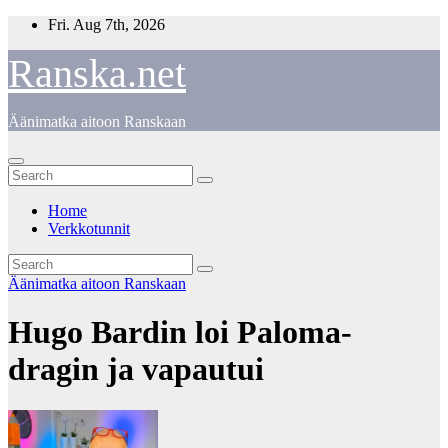
Skip
Fri. Aug 7th, 2026
to
content
Ranska.net
Äänimatka aitoon Ranskaan
Home
Verkkotunnit
Äänimatka aitoon Ranskaan
Hugo Bardin loi Paloma-
dragin ja vapautui