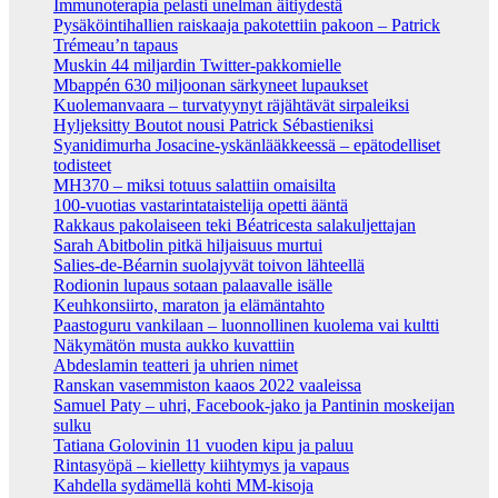
Immunoterapia pelasti unelman äitiydestä
Pysäköintihallien raiskaaja pakotettiin pakoon – Patrick
Trémeau’n tapaus
Muskin 44 miljardin Twitter-pakkomielle
Mbappén 630 miljoonan särkyneet lupaukset
Kuolemanvaara – turvatyynyt räjähtävät sirpaleiksi
Hyljeksitty Boutot nousi Patrick Sébastieniksi
Syanidimurha Josacine-yskänlääkkeessä – epätodelliset
todisteet
MH370 – miksi totuus salattiin omaisilta
100-vuotias vastarintataistelija opetti ääntä
Rakkaus pakolaiseen teki Béatricesta salakuljettajan
Sarah Abitbolin pitkä hiljaisuus murtui
Salies-de-Béarnin suolajyvät toivon lähteellä
Rodionin lupaus sotaan palaavalle isälle
Keuhkonsiirto, maraton ja elämäntahto
Paastoguru vankilaan – luonnollinen kuolema vai kultti
Näkymätön musta aukko kuvattiin
Abdeslamin teatteri ja uhrien nimet
Ranskan vasemmiston kaaos 2022 vaaleissa
Samuel Paty – uhri, Facebook-jako ja Pantinin moskeijan
sulku
Tatiana Golovinin 11 vuoden kipu ja paluu
Rintasyöpä – kielletty kiihtymys ja vapaus
Kahdella sydämellä kohti MM-kisoja