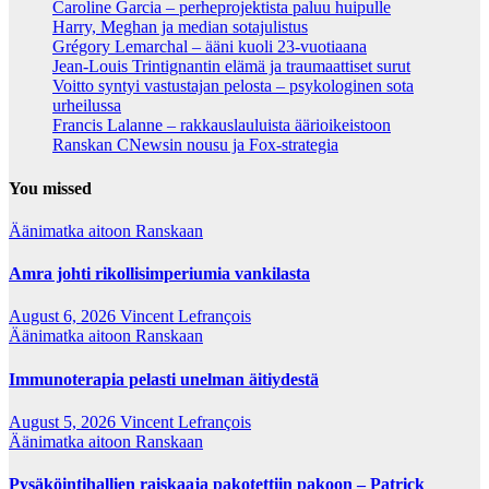
Caroline Garcia – perheprojektista paluu huipulle
Harry, Meghan ja median sotajulistus
Grégory Lemarchal – ääni kuoli 23-vuotiaana
Jean-Louis Trintignantin elämä ja traumaattiset surut
Voitto syntyi vastustajan pelosta – psykologinen sota
urheilussa
Francis Lalanne – rakkauslauluista äärioikeistoon
Ranskan CNewsin nousu ja Fox-strategia
You missed
Äänimatka aitoon Ranskaan
Amra johti rikollisimperiumia vankilasta
August 6, 2026
Vincent Lefrançois
Äänimatka aitoon Ranskaan
Immunoterapia pelasti unelman äitiydestä
August 5, 2026
Vincent Lefrançois
Äänimatka aitoon Ranskaan
Pysäköintihallien raiskaaja pakotettiin pakoon – Patrick