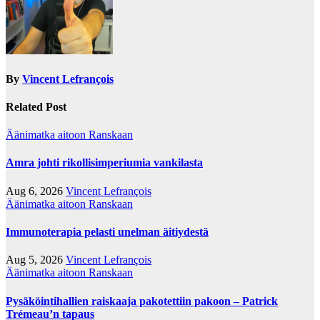
By
Vincent Lefrançois
Related Post
Äänimatka aitoon Ranskaan
Amra johti rikollisimperiumia vankilasta
Aug 6, 2026
Vincent Lefrançois
Äänimatka aitoon Ranskaan
Immunoterapia pelasti unelman äitiydestä
Aug 5, 2026
Vincent Lefrançois
Äänimatka aitoon Ranskaan
Pysäköintihallien raiskaaja pakotettiin pakoon – Patrick
Trémeau’n tapaus