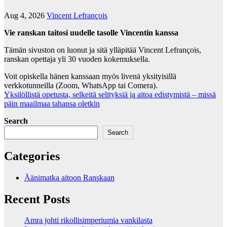
Aug 4, 2026
Vincent Lefrançois
Vie ranskan taitosi uudelle tasolle Vincentin kanssa
Tämän sivuston on luonut ja sitä ylläpitää Vincent Lefrançois,
ranskan opettaja yli 30 vuoden kokemuksella.
Voit opiskella hänen kanssaan myös livenä yksityisillä
verkkotunneilla (Zoom, WhatsApp tai Comera).
Yksilöllistä opetusta, selkeitä selityksiä ja aitoa edistymistä – missä
päin maailmaa tahansa oletkin
Search
Search
Categories
Äänimatka aitoon Ranskaan
Recent Posts
Amra johti rikollisimperiumia vankilasta