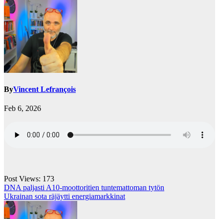
By
Vincent Lefrançois
Feb 6, 2026
Post Views:
173
Post
DNA paljasti A10-moottoritien tuntemattoman tytön
Ukrainan sota räjäytti energiamarkkinat
navigation