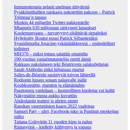
Immunoterapia pelasti unelman äitiydestä
Pysäköintihallien raiskaaja pakotettiin pakoon – Patrick
Trémeau’n tapaus
Muskin 44 miljardin Twitter-pakkomielle
Mbappén 630 miljoonan särkyneet lupaukset
Kuolemanvaara – turvatyynyt räjähtävät sirpaleiksi
Hyljeksitty Boutot nousi Patrick Sébastieniksi
Syanidimurha Josacine-yskänlääkkeessä – epätodelliset
todisteet
MH370 – miksi totuus salattiin omaisilta
100-vuotias vastarintataistelija opetti ääntä
Rakkaus pakolaiseen teki Béatricesta salakuljettajan
Sarah Abitbolin pitkä hiljaisuus murtui
Salies-de-Béarnin suolajyvät toivon lähteellä
Rodionin lupaus sotaan palaavalle isälle
Keuhkonsiirto, maraton ja elämäntahto
Paastoguru vankilaan – luonnollinen kuolema vai kultti
Näkymätön musta aukko kuvattiin
Abdeslamin teatteri ja uhrien nimet
Ranskan vasemmiston kaaos 2022 vaaleissa
Samuel Paty – uhri, Facebook-jako ja Pantinin moskeijan
sulku
Tatiana Golovinin 11 vuoden kipu ja paluu
Rintasyöpä – kielletty kiihtymys ja vapaus