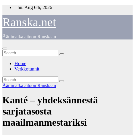
Skip
Thu. Aug 6th, 2026
to
content
Ranska.net
Äänimatka aitoon Ranskaan
Home
Verkkotunnit
Äänimatka aitoon Ranskaan
Kanté – yhdeksännestä
sarjatasosta
maailmanmestariksi