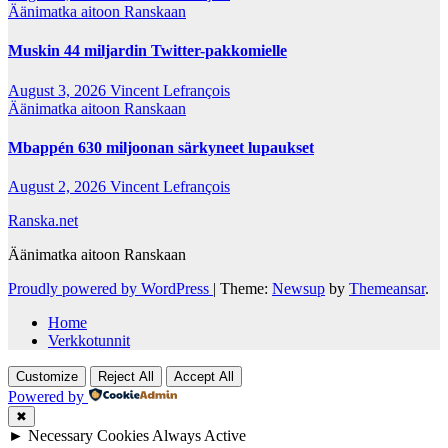
Äänimatka aitoon Ranskaan
Muskin 44 miljardin Twitter-pakkomielle
August 3, 2026
Vincent Lefrançois
Äänimatka aitoon Ranskaan
Mbappén 630 miljoonan särkyneet lupaukset
August 2, 2026
Vincent Lefrançois
Ranska.net
Äänimatka aitoon Ranskaan
Proudly powered by WordPress
|
Theme:
Newsup
by
Themeansar
.
Home
Verkkotunnit
Customize
Reject All
Accept All
Powered by
✖
►
Necessary Cookies
Always Active