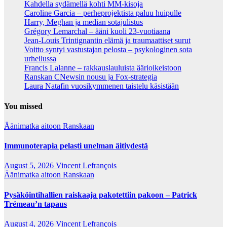
Kahdella sydämellä kohti MM-kisoja
Caroline Garcia – perheprojektista paluu huipulle
Harry, Meghan ja median sotajulistus
Grégory Lemarchal – ääni kuoli 23-vuotiaana
Jean-Louis Trintignantin elämä ja traumaattiset surut
Voitto syntyi vastustajan pelosta – psykologinen sota
urheilussa
Francis Lalanne – rakkauslauluista äärioikeistoon
Ranskan CNewsin nousu ja Fox-strategia
Laura Natafin vuosikymmenen taistelu käsistään
You missed
Äänimatka aitoon Ranskaan
Immunoterapia pelasti unelman äitiydestä
August 5, 2026
Vincent Lefrançois
Äänimatka aitoon Ranskaan
Pysäköintihallien raiskaaja pakotettiin pakoon – Patrick
Trémeau’n tapaus
August 4, 2026
Vincent Lefrançois