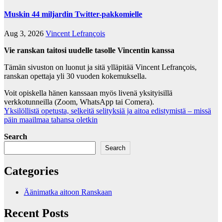
Muskin 44 miljardin Twitter-pakkomielle
Aug 3, 2026
Vincent Lefrançois
Vie ranskan taitosi uudelle tasolle Vincentin kanssa
Tämän sivuston on luonut ja sitä ylläpitää Vincent Lefrançois,
ranskan opettaja yli 30 vuoden kokemuksella.
Voit opiskella hänen kanssaan myös livenä yksityisillä
verkkotunneilla (Zoom, WhatsApp tai Comera).
Yksilöllistä opetusta, selkeitä selityksiä ja aitoa edistymistä – missä
päin maailmaa tahansa oletkin
Search
Search
Categories
Äänimatka aitoon Ranskaan
Recent Posts