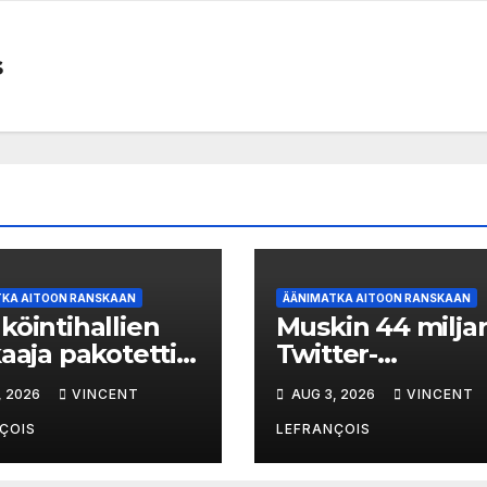
s
TKA AITOON RANSKAAN
ÄÄNIMATKA AITOON RANSKAAN
köintihallien
Muskin 44 milja
kaaja pakotettiin
Twitter-
on – Patrick
pakkomielle
, 2026
VINCENT
AUG 3, 2026
VINCENT
meau’n tapaus
ÇOIS
LEFRANÇOIS