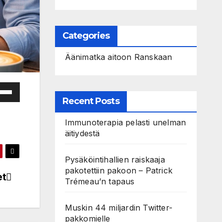
Categories
Äänimatka aitoon Ranskaan
e
Recent Posts
/Down
ow
Immunoterapia pelasti unelman
s
äitiydestä
rease
Pysäköintihallien raiskaaja
pakotettiin pakoon – Patrick
et
Trémeau’n tapaus
rease
ume.
Muskin 44 miljardin Twitter-
pakkomielle