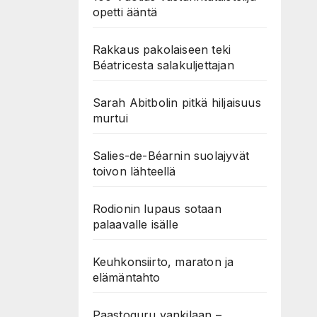
opetti ääntä
Rakkaus pakolaiseen teki
Béatricesta salakuljettajan
Sarah Abitbolin pitkä hiljaisuus
murtui
Salies-de-Béarnin suolajyvät
toivon lähteellä
Rodionin lupaus sotaan
palaavalle isälle
Keuhkonsiirto, maraton ja
elämäntahto
Paastoguru vankilaan –