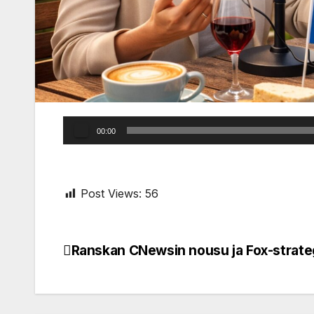
Audio
00:00
Player
Post Views:
56
Ranskan CNewsin nousu ja Fox-strate
Post
navigation