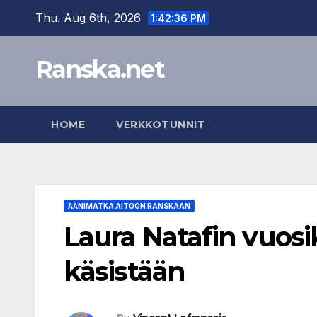
Skip
Thu. Aug 6th, 2026
1:42:37 PM
to
content
Ranska.net
HOME
VERKKOTUNNIT
ÄÄNIMATKA AITOON RANSKAAN
Laura Natafin vuos
käsistään