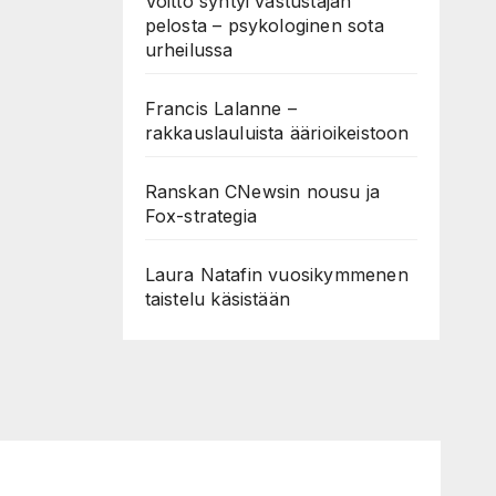
Voitto syntyi vastustajan
pelosta – psykologinen sota
urheilussa
Francis Lalanne –
rakkauslauluista äärioikeistoon
Ranskan CNewsin nousu ja
Fox-strategia
Laura Natafin vuosikymmenen
taistelu käsistään