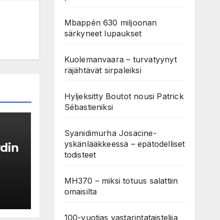
Mbappén 630 miljoonan
särkyneet lupaukset
Kuolemanvaara – turvatyynyt
räjähtävät sirpaleiksi
Hyljeksitty Boutot nousi Patrick
Sébastieniksi
Syanidimurha Josacine-
yskänlääkkeessä – epätodelliset
rdin
todisteet
MH370 – miksi totuus salattiin
omaisilta
100-vuotias vastarintataistelija