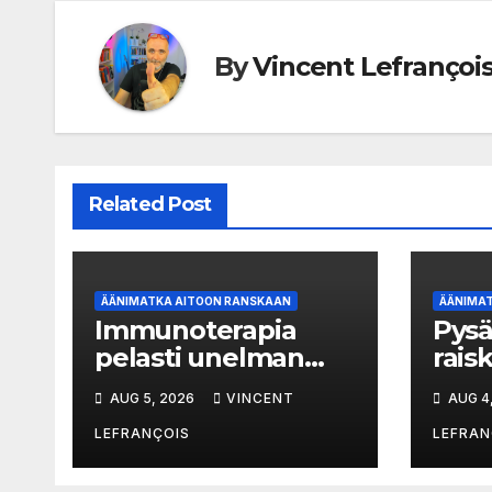
By
Vincent Lefrançoi
Related Post
ÄÄNIMATKA AITOON RANSKAAN
ÄÄNIMA
Immunoterapia
Pysä
pelasti unelman
rais
äitiydestä
pako
AUG 5, 2026
VINCENT
AUG 4
Tré
LEFRANÇOIS
LEFRAN