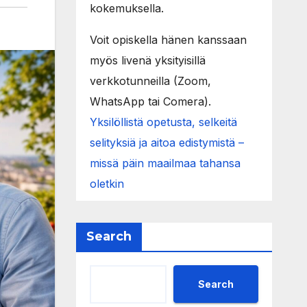
kokemuksella.
Voit opiskella hänen kanssaan
myös livenä yksityisillä
verkkotunneilla (Zoom,
WhatsApp tai Comera).
Yksilöllistä opetusta, selkeitä
selityksiä ja aitoa edistymistä –
missä päin maailmaa tahansa
oletkin
Search
Search