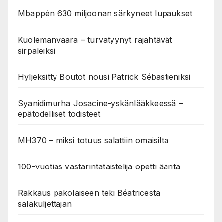
Mbappén 630 miljoonan särkyneet lupaukset
Kuolemanvaara – turvatyynyt räjähtävät
sirpaleiksi
Hyljeksitty Boutot nousi Patrick Sébastieniksi
Syanidimurha Josacine-yskänlääkkeessä –
epätodelliset todisteet
MH370 – miksi totuus salattiin omaisilta
100-vuotias vastarintataistelija opetti ääntä
Rakkaus pakolaiseen teki Béatricesta
salakuljettajan