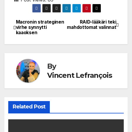
Macronin strateginen
RAID-lääkäri teki
Post
virhe synnytti
mahdottomat valinnat
kaaoksen
navigation
By
Vincent Lefrançois
Related Post