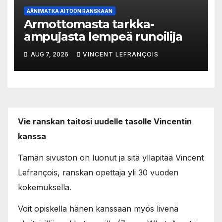
ÄÄNIMATKA AITOON RANSKAAN
Armottomasta tarkka-
ampujasta lempeä runoilija
AUG 7, 2026
VINCENT LEFRANÇOIS
Vie ranskan taitosi uudelle tasolle Vincentin
kanssa
Tämän sivuston on luonut ja sitä ylläpitää Vincent
Lefrançois, ranskan opettaja yli 30 vuoden
kokemuksella.
Voit opiskella hänen kanssaan myös livenä