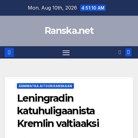
Skip
Mon. Aug 10th, 2026
4:51:10 AM
to
content
Ranska.net
ÄÄNIMATKA AITOON RANSKAAN
Leningradin
katuhuligaanista
Kremlin valtiaaksi