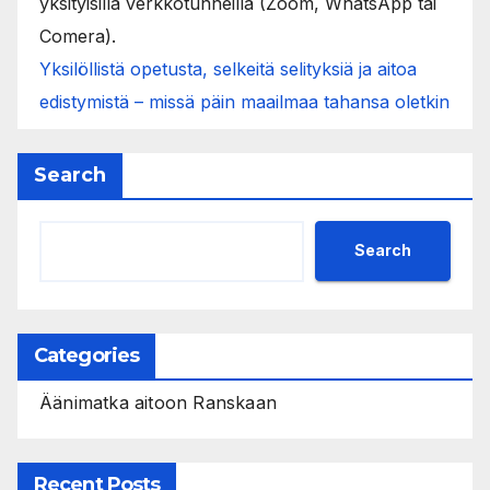
yksityisillä verkkotunneilla (Zoom, WhatsApp tai
Comera).
Yksilöllistä opetusta, selkeitä selityksiä ja aitoa
edistymistä – missä päin maailmaa tahansa oletkin
Search
Search
Categories
Äänimatka aitoon Ranskaan
Recent Posts