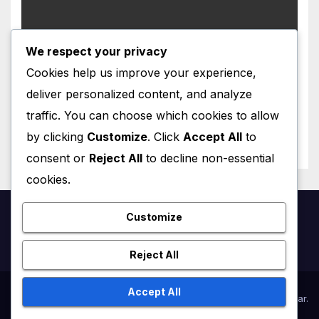
We respect your privacy
ÄÄNIMATKA AITOON RANSKAAN
Amra johti rikollisimperiumia
Cookies help us improve your experience,
vankilasta
deliver personalized content, and analyze
AUGUST 6, 2026
VINCENT LEFRANÇOIS
traffic. You can choose which cookies to allow
by clicking
Customize
. Click
Accept All
to
consent or
Reject All
to decline non-essential
cookies.
Customize
Ranska.net
Reject All
Accept All
Proudly powered by WordPress
|
Theme:
Newsup
by
Themeansar
.