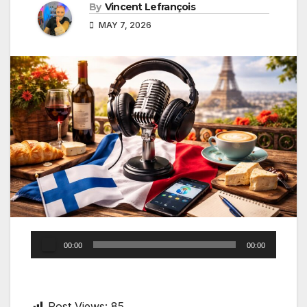
By
Vincent Lefrançois
MAY 7, 2026
Audio
00:00
00:00
Player
Post Views:
85