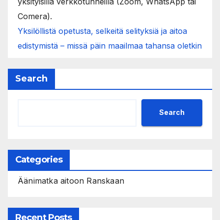
yksityisillä verkkotunneilla (Zoom, WhatsApp tai
Comera).
Yksilöllistä opetusta, selkeitä selityksiä ja aitoa
edistymistä – missä päin maailmaa tahansa oletkin
Search
Search
Categories
Äänimatka aitoon Ranskaan
Recent Posts