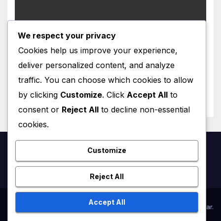
We respect your privacy
ÄÄNIMATKA AITOON RANSKAAN
Immunoterapia pelasti
Cookies help us improve your experience,
unelman äitiydestä
deliver personalized content, and analyze
AUGUST 5, 2026
VINCENT LEFRANÇOIS
traffic. You can choose which cookies to allow
by clicking
Customize
. Click
Accept All
to
consent or
Reject All
to decline non-essential
cookies.
Customize
Ranska.net
Reject All
Accept All
Proudly powered by WordPress
|
Theme:
Newsup
by
Themeansar
.