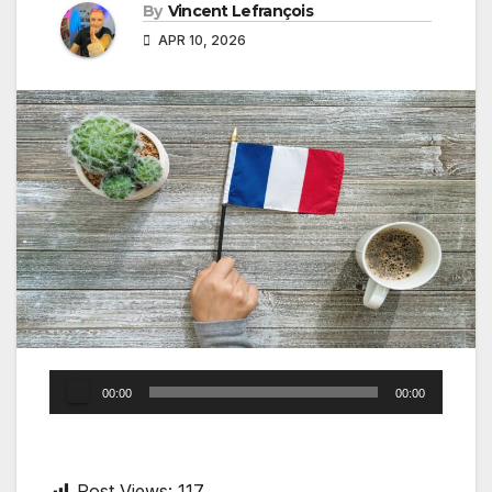
By
Vincent Lefrançois
APR 10, 2026
Audio
00:00
00:00
Player
Post Views:
117