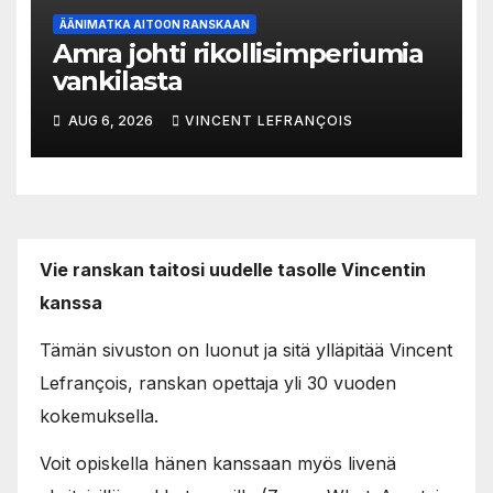
ÄÄNIMATKA AITOON RANSKAAN
Amra johti rikollisimperiumia
vankilasta
AUG 6, 2026
VINCENT LEFRANÇOIS
Vie ranskan taitosi uudelle tasolle Vincentin
kanssa
Tämän sivuston on luonut ja sitä ylläpitää Vincent
Lefrançois, ranskan opettaja yli 30 vuoden
kokemuksella.
Voit opiskella hänen kanssaan myös livenä