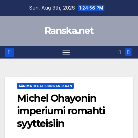
Skip
Sun. Aug 9th, 2026
1:24:56 PM
to
content
Ranska.net
ÄÄNIMATKA AITOON RANSKAAN
Michel Ohayonin
imperiumi romahti
syytteisiin