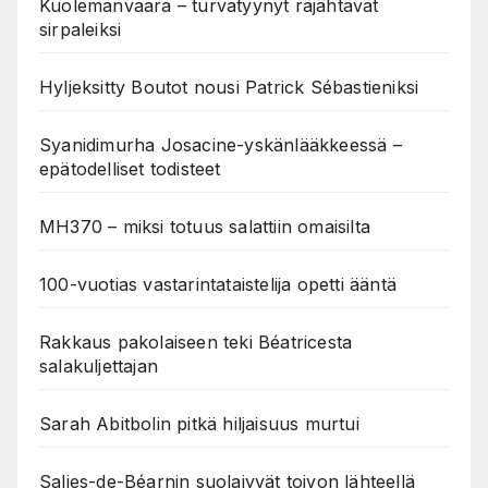
Kuolemanvaara – turvatyynyt räjähtävät
sirpaleiksi
Hyljeksitty Boutot nousi Patrick Sébastieniksi
Syanidimurha Josacine-yskänlääkkeessä –
epätodelliset todisteet
MH370 – miksi totuus salattiin omaisilta
100-vuotias vastarintataistelija opetti ääntä
Rakkaus pakolaiseen teki Béatricesta
salakuljettajan
Sarah Abitbolin pitkä hiljaisuus murtui
Salies-de-Béarnin suolajyvät toivon lähteellä