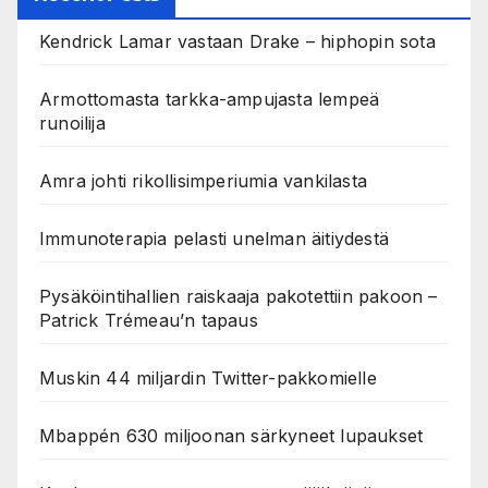
Kendrick Lamar vastaan Drake – hiphopin sota
Armottomasta tarkka-ampujasta lempeä
runoilija
Amra johti rikollisimperiumia vankilasta
Immunoterapia pelasti unelman äitiydestä
Pysäköintihallien raiskaaja pakotettiin pakoon –
Patrick Trémeau’n tapaus
Muskin 44 miljardin Twitter-pakkomielle
Mbappén 630 miljoonan särkyneet lupaukset