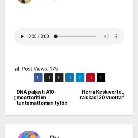
Post Views:
175
DNA paljasti A10-
Herra Keskiverto
Post
moottoritien
raiskasi 30 vuotta
tuntemattoman tytön
navigation