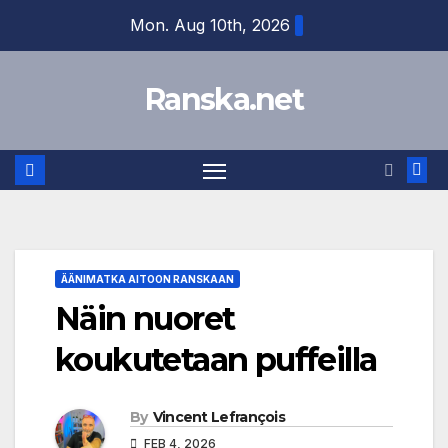
Skip
Mon. Aug 10th, 2026
to
content
Ranska.net
ÄÄNIMATKA AITOON RANSKAAN
Näin nuoret
koukutetaan puffeilla
By
Vincent Lefrançois
FEB 4, 2026