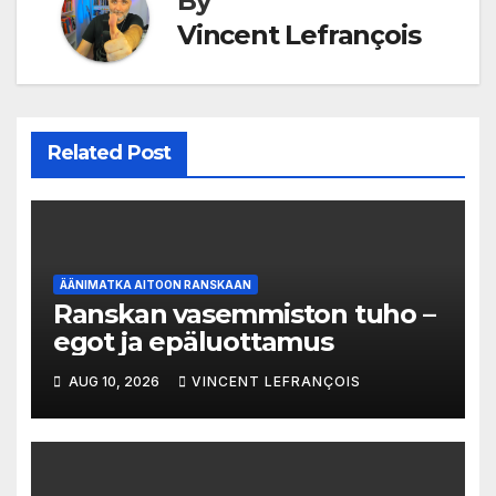
By
Vincent Lefrançois
Related Post
ÄÄNIMATKA AITOON RANSKAAN
Ranskan vasemmiston tuho –
egot ja epäluottamus
AUG 10, 2026
VINCENT LEFRANÇOIS