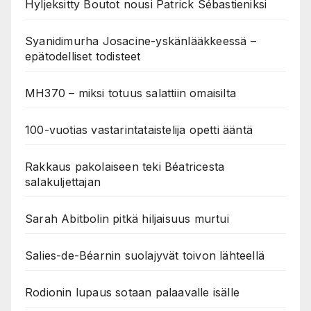
Hyljeksitty Boutot nousi Patrick Sébastieniksi
Syanidimurha Josacine-yskänlääkkeessä –
epätodelliset todisteet
MH370 – miksi totuus salattiin omaisilta
100-vuotias vastarintataistelija opetti ääntä
Rakkaus pakolaiseen teki Béatricesta
salakuljettajan
Sarah Abitbolin pitkä hiljaisuus murtui
Salies-de-Béarnin suolajyvät toivon lähteellä
Rodionin lupaus sotaan palaavalle isälle