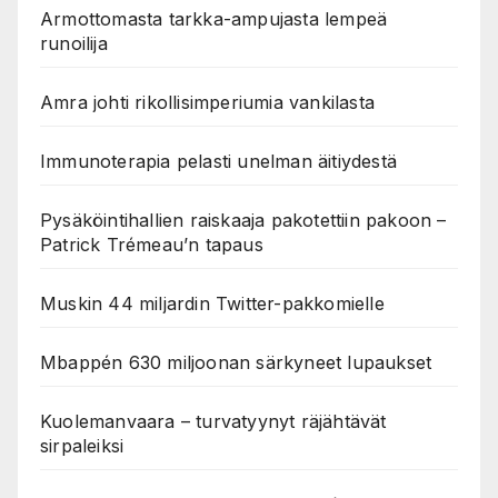
Armottomasta tarkka-ampujasta lempeä
runoilija
Amra johti rikollisimperiumia vankilasta
Immunoterapia pelasti unelman äitiydestä
Pysäköintihallien raiskaaja pakotettiin pakoon –
Patrick Trémeau’n tapaus
Muskin 44 miljardin Twitter-pakkomielle
Mbappén 630 miljoonan särkyneet lupaukset
Kuolemanvaara – turvatyynyt räjähtävät
sirpaleiksi