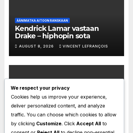
ÄÄNIMATKA AITOON RANSKAAN
Kendrick Lamar vastaan
Drake – hiphopin sota
AUGUST 8, 2026
VINCENT LEFRANÇOIS
We respect your privacy
ÄÄNIMATKA AITOON RANSKAAN
Armottomasta tarkka-
Cookies help us improve your experience,
ampujasta lempeä runoilija
deliver personalized content, and analyze
AUGUST 7, 2026
VINCENT LEFRANÇOIS
traffic. You can choose which cookies to allow
by clicking
Customize
. Click
Accept All
to
consent or
Reject All
to decline non-essential