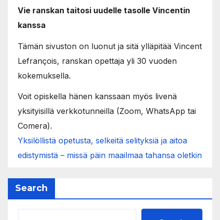
Vie ranskan taitosi uudelle tasolle Vincentin
kanssa
Tämän sivuston on luonut ja sitä ylläpitää Vincent
Lefrançois, ranskan opettaja yli 30 vuoden
kokemuksella.
Voit opiskella hänen kanssaan myös livenä
yksityisillä verkkotunneilla (Zoom, WhatsApp tai
Comera).
Yksilöllistä opetusta, selkeitä selityksiä ja aitoa
edistymistä – missä päin maailmaa tahansa oletkin
Search