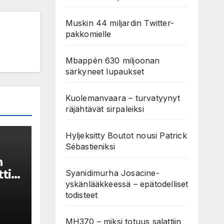
Muskin 44 miljardin Twitter-
pakkomielle
Mbappén 630 miljoonan
särkyneet lupaukset
Kuolemanvaara – turvatyynyt
räjähtävät sirpaleiksi
Hyljeksitty Boutot nousi Patrick
Sébastieniksi
n
tiin
Syanidimurha Josacine-
yskänlääkkeessä – epätodelliset
k
todisteet
us
MH370 – miksi totuus salattiin