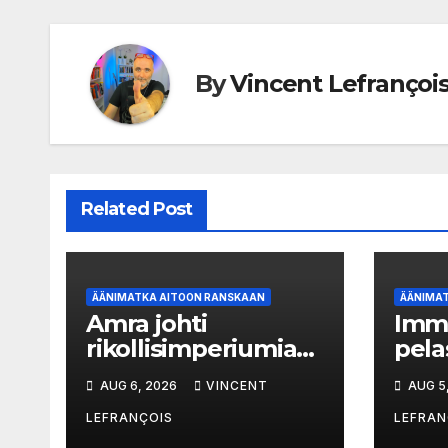
By
Vincent Lefrançoi
Related Post
ÄÄNIMATKA AITOON RANSKAAN
ÄÄNIMA
Amra johti
Imm
rikollisimperiumia
pela
vankilasta
äiti
AUG 6, 2026
VINCENT
AUG 5
LEFRANÇOIS
LEFRAN