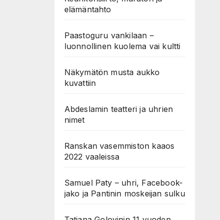
elämäntahto
Paastoguru vankilaan –
luonnollinen kuolema vai kultti
Näkymätön musta aukko
kuvattiin
Abdeslamin teatteri ja uhrien
nimet
Ranskan vasemmiston kaaos
2022 vaaleissa
Samuel Paty – uhri, Facebook-
jako ja Pantinin moskeijan sulku
Tatiana Golovinin 11 vuoden