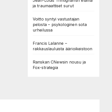
Jean-Louis Trintignantin elämä
ja traumaattiset surut
Voitto syntyi vastustajan
pelosta – psykologinen sota
urheilussa
Francis Lalanne –
rakkauslauluista äärioikeistoon
Ranskan CNewsin nousu ja
Fox-strategia