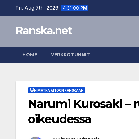
Skip
Fri. Aug 7th, 2026
4:31:01 PM
to
content
Ranska.net
HOME
VERKKOTUNNIT
ÄÄNIMATKA AITOON RANSKAAN
Narumi Kurosaki –
oikeudessa