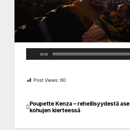
Audio
00:00
Player
Post Views:
60
Poupette Kenza – rehellisyydestä ase
Post
kohujen kierteessä
navigation