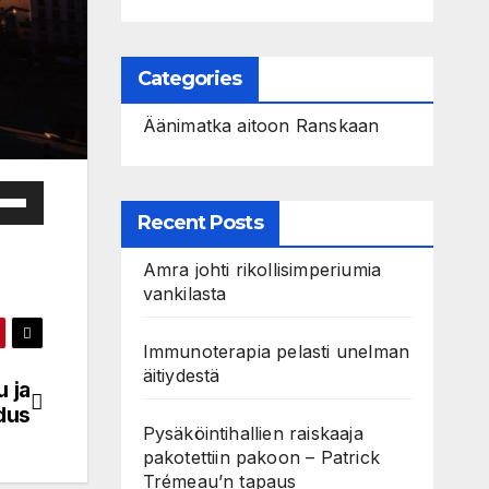
Categories
Äänimatka aitoon Ranskaan
e
Recent Posts
/Down
ow
Amra johti rikollisimperiumia
s
vankilasta
rease
Immunoterapia pelasti unelman
äitiydestä
 ja
rease
dus
ume.
Pysäköintihallien raiskaaja
pakotettiin pakoon – Patrick
Trémeau’n tapaus