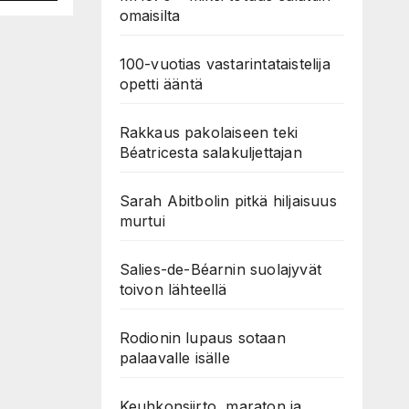
omaisilta
100-vuotias vastarintataistelija
opetti ääntä
Rakkaus pakolaiseen teki
Béatricesta salakuljettajan
Sarah Abitbolin pitkä hiljaisuus
murtui
Salies-de-Béarnin suolajyvät
toivon lähteellä
Rodionin lupaus sotaan
palaavalle isälle
Keuhkonsiirto, maraton ja