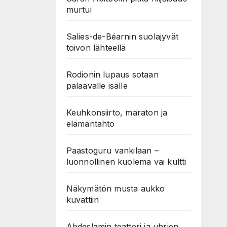
murtui
Salies-de-Béarnin suolajyvät
toivon lähteellä
Rodionin lupaus sotaan
palaavalle isälle
Keuhkonsiirto, maraton ja
elämäntahto
Paastoguru vankilaan –
luonnollinen kuolema vai kultti
Näkymätön musta aukko
kuvattiin
Abdeslamin teatteri ja uhrien