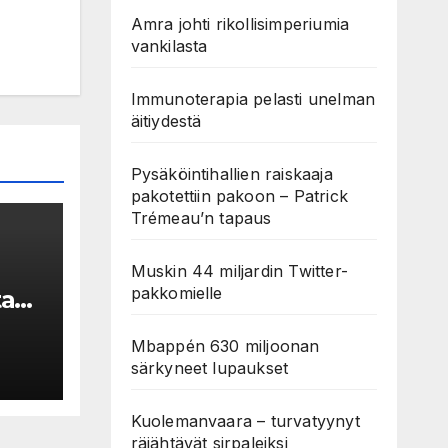
Amra johti rikollisimperiumia
vankilasta
Immunoterapia pelasti unelman
äitiydestä
Pysäköintihallien raiskaaja
pakotettiin pakoon – Patrick
Trémeau’n tapaus
Muskin 44 miljardin Twitter-
pakkomielle
ta
Mbappén 630 miljoonan
särkyneet lupaukset
Kuolemanvaara – turvatyynyt
räjähtävät sirpaleiksi