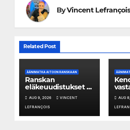
By
Vincent Lefrançoi
Related Post
ÄÄNIMATKA AITOON RANSKAAN
ÄÄNIMA
Ranskan
Kend
eläkeuudistukset –
vast
miksi kansa nousee
hiph
AUG 9, 2026
VINCENT
AUG 8
kaduille
LEFRANÇOIS
LEFRAN