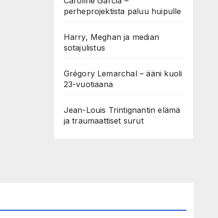
Caroline Garcia –
perheprojektista paluu huipulle
Harry, Meghan ja median
sotajulistus
Grégory Lemarchal – ääni kuoli
23-vuotiaana
Jean-Louis Trintignantin elämä
ja traumaattiset surut