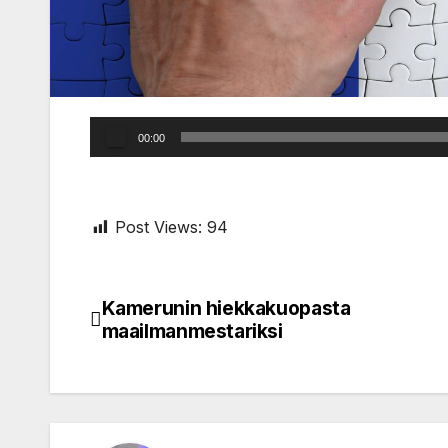
Audio
00:00
Player
Post Views:
94
Kamerunin hiekkakuopasta
Post
maailmanmestariksi
navigation