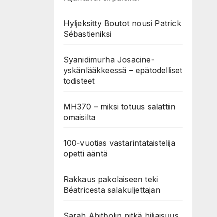
Hyljeksitty Boutot nousi Patrick
Sébastieniksi
Syanidimurha Josacine-
yskänlääkkeessä – epätodelliset
todisteet
MH370 – miksi totuus salattiin
omaisilta
100-vuotias vastarintataistelija
opetti ääntä
Rakkaus pakolaiseen teki
Béatricesta salakuljettajan
Sarah Abitbolin pitkä hiljaisuus