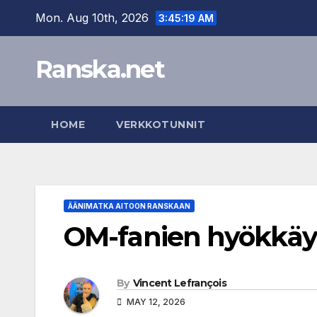
Skip
Mon. Aug 10th, 2026
3:45:20 AM
to
content
Ranska.net
HOME
VERKKOTUNNIT
ÄÄNIMATKA AITOON RANSKAAN
OM-fanien hyökkäy
By
Vincent Lefrançois
MAY 12, 2026