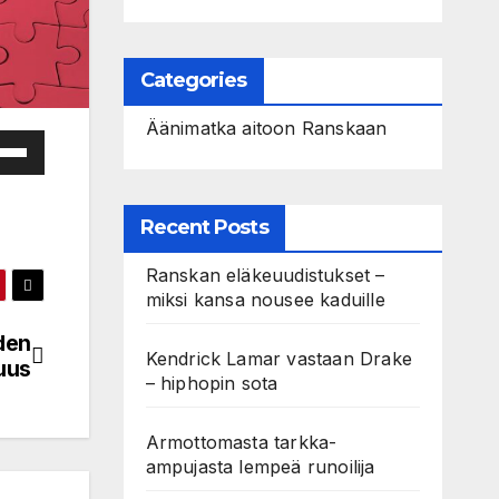
Categories
Äänimatka aitoon Ranskaan
e
/Down
ow
Recent Posts
s
Ranskan eläkeuudistukset –
rease
miksi kansa nousee kaduille
den
rease
Kendrick Lamar vastaan Drake
uus
– hiphopin sota
ume.
Armottomasta tarkka-
ampujasta lempeä runoilija