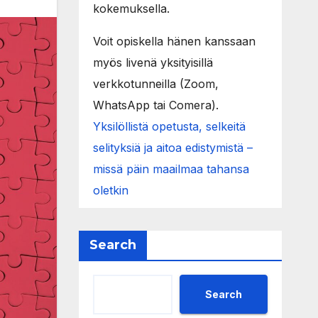
kokemuksella.
Voit opiskella hänen kanssaan
myös livenä yksityisillä
verkkotunneilla (Zoom,
WhatsApp tai Comera).
Yksilöllistä opetusta, selkeitä
selityksiä ja aitoa edistymistä –
missä päin maailmaa tahansa
oletkin
Search
Search