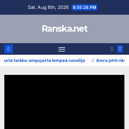
Skip
Sat. Aug 8th, 2026
8:55:29 PM
to
content
Ranska.net
rkka-ampujasta lempeä runoilija
Amra johti rikollisimper