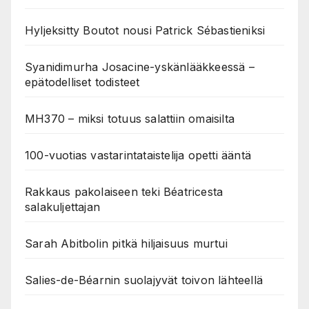
Hyljeksitty Boutot nousi Patrick Sébastieniksi
Syanidimurha Josacine-yskänlääkkeessä –
epätodelliset todisteet
MH370 – miksi totuus salattiin omaisilta
100-vuotias vastarintataistelija opetti ääntä
Rakkaus pakolaiseen teki Béatricesta
salakuljettajan
Sarah Abitbolin pitkä hiljaisuus murtui
Salies-de-Béarnin suolajyvät toivon lähteellä