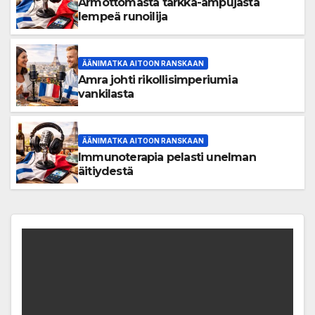
Armottomasta tarkka-ampujasta
lempeä runoilija
ÄÄNIMATKA AITOON RANSKAAN
Amra johti rikollisimperiumia
vankilasta
ÄÄNIMATKA AITOON RANSKAAN
Immunoterapia pelasti unelman
äitiydestä