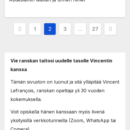
Posts
1
2
3
…
27
pagination
Vie ranskan taitosi uudelle tasolle Vincentin
kanssa
Tämän sivuston on luonut ja sitä ylläpitää Vincent
Lefrançois, ranskan opettaja yli 30 vuoden
kokemuksella.
Voit opiskella hänen kanssaan myös livenä
yksityisillä verkkotunneilla (Zoom, WhatsApp tai
Comera).