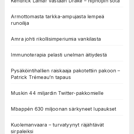
Kendrick Lamar vastaan Drake – hiphopin sota
Armottomasta tarkka-ampujasta lempeä
runoilija
Amra johti rikollisimperiumia vankilasta
Immunoterapia pelasti unelman äitiydestä
Pysäköintihallien raiskaaja pakotettiin pakoon –
Patrick Trémeau’n tapaus
Muskin 44 miljardin Twitter-pakkomielle
Mbappén 630 miljoonan särkyneet lupaukset
Kuolemanvaara – turvatyynyt räjähtävät
sirpaleiksi