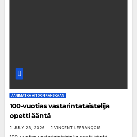
ÄÄNIMATKA AITOON RANSKAAN
100-vuotias vastarintataistelija
opetti ääntä
JULY 28, 2026
VINCENT LEFRANÇOIS
100-vuotias vastarintataistelija opetti ääntä