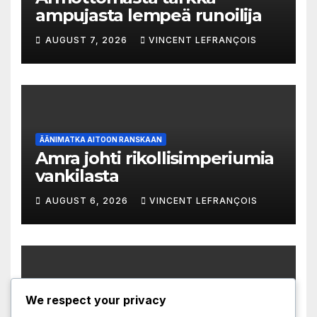
ampujasta lempeä runoilija
AUGUST 7, 2026
VINCENT LEFRANÇOIS
ÄÄNIMATKA AITOON RANSKAAN
Amra johti rikollisimperiumia
vankilasta
AUGUST 6, 2026
VINCENT LEFRANÇOIS
We respect your privacy
ÄÄNIMATKA AITOON RANSKAAN