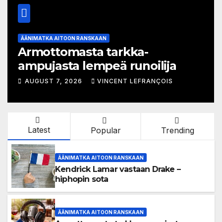
ÄÄNIMATKA AITOON RANSKAAN
Amra johti rikollisimperiumia
vankilasta
AUGUST 6, 2026
VINCENT LEFRANÇOIS
Latest
Popular
Trending
ÄÄNIMATKA AITOON RANSKAAN
Kendrick Lamar vastaan Drake –
hiphopin sota
ÄÄNIMATKA AITOON RANSKAAN