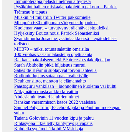
Immunoterapia pelasti unelman äitiydestä
Pysäköintihallien raiskaaja pakotettiin pakoon – Patrick
Trémeau’n tapaus
Muskin 44 miljardin Twitter-pakkomielle
Mbappén 630 miljoonan särkyneet lupaukset
Kuolemanvaara – turvatyynyt räjähtävät sirpaleiksi
Hyljeksitty Boutot nousi Patrick Sébastieniksi
Syanidimurha Josacine-yskänlääkkeessä – epätodelliset
todisteet
MH370 – miksi totuus salattiin omaisilta
100-vuotias vastarintataistelija opetti ääntä
Rakkaus pakolaiseen teki Béatricesta salakuljettajan
Sarah Abitbolin pitkä hiljaisuus murtui
Salies-de-Béarnin suolajyvät toivon lähteellä
Rodionin lupaus sotaan palaavalle isälle
Keuhkonsiirto, maraton ja elämäntahto
Paastoguru vankilaan – luonnollinen kuolema vai kultti
Näkymätön musta aukko kuvattiin
Abdeslamin teatteri ja uhrien nimet
Ranskan vasemmiston kaaos 2022 vaaleissa
Samuel Paty – uhri, Facebook-jako ja Pantinin moskeijan
sulku
Tatiana Golovinin 11 vuoden kipu ja paluu
Rintasyöpä – kielletty kiihtymys ja vapaus
Kahdella sydämellä kohti MM-kisoja