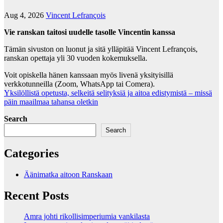
Aug 4, 2026
Vincent Lefrançois
Vie ranskan taitosi uudelle tasolle Vincentin kanssa
Tämän sivuston on luonut ja sitä ylläpitää Vincent Lefrançois,
ranskan opettaja yli 30 vuoden kokemuksella.
Voit opiskella hänen kanssaan myös livenä yksityisillä
verkkotunneilla (Zoom, WhatsApp tai Comera).
Yksilöllistä opetusta, selkeitä selityksiä ja aitoa edistymistä – missä
päin maailmaa tahansa oletkin
Search
Search
Categories
Äänimatka aitoon Ranskaan
Recent Posts
Amra johti rikollisimperiumia vankilasta