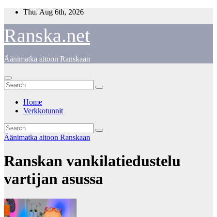
Skip
Thu. Aug 6th, 2026
to
content
Ranska.net
Äänimatka aitoon Ranskaan
Home
Verkkotunnit
Äänimatka aitoon Ranskaan
Ranskan vankilatiedustelu
vartijan asussa