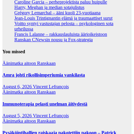
Caroline Garcia – perheprojektista paluu huipulle
Harry, Meghan ja median sotajulistus
Grégory Lemarchal – ääni kuoli 23-vuotiaana
Jean-Louis Trintignantin elämä ja traumaattiset surut
Voitto syntyi vastustajan pelosta – psykologinen sota
urheilussa
Francis Lalanne – rakkauslauluista äärioikeistoon
Ranskan CNewsin nousu ja Fox-strategia
You missed
Äänimatka aitoon Ranskaan
Amra johti rikollisimperiumia vankilasta
August 6, 2026
Vincent Lefrançois
Äänimatka aitoon Ranskaan
Immunoterapia pelasti unelman äitiydestä
August 5, 2026
Vincent Lefrançois
Äänimatka aitoon Ranskaan
Pysäköintihallien raiskaaja pakotettiin pakoon – Patrick