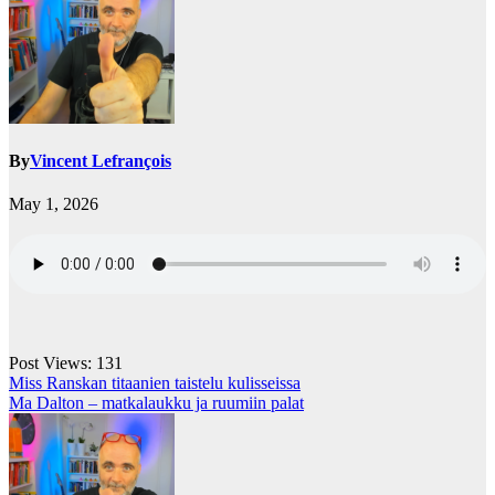
By
Vincent Lefrançois
May 1, 2026
Post Views:
131
Post
Miss Ranskan titaanien taistelu kulisseissa
Ma Dalton – matkalaukku ja ruumiin palat
navigation