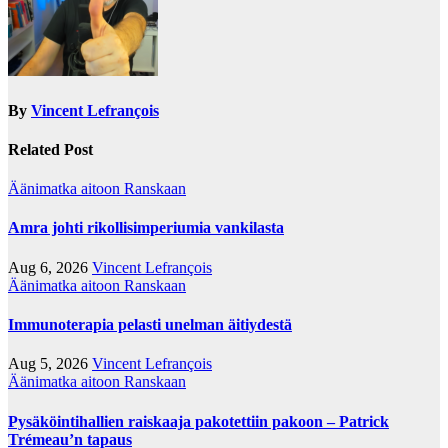
By
Vincent Lefrançois
Related Post
Äänimatka aitoon Ranskaan
Amra johti rikollisimperiumia vankilasta
Aug 6, 2026
Vincent Lefrançois
Äänimatka aitoon Ranskaan
Immunoterapia pelasti unelman äitiydestä
Aug 5, 2026
Vincent Lefrançois
Äänimatka aitoon Ranskaan
Pysäköintihallien raiskaaja pakotettiin pakoon – Patrick
Trémeau’n tapaus