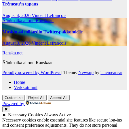
Trémeau’n tapaus
August 4, 2026
Vincent Lefrançois
Äänimatka aitoon Ranskaan
Muskin 44 miljardin Twitter-pakkomielle
August 3, 2026
Vincent Lefrançois
Ranska.net
Äänimatka aitoon Ranskaan
Proudly powered by WordPress
|
Theme:
Newsup
by
Themeansar
.
Home
Verkkotunnit
Customize
Reject All
Accept All
Powered by
✖
►
Necessary Cookies
Always Active
Necessary cookies enable essential site features like secure log-ins
and consent preference adjustments. They do not store personal