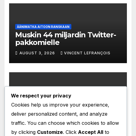
ÄÄNIMATKA AITOON RANSKAAN
Muskin 44 miljardin Twitter-
pakkomielle
AUGUST 3, 2026
VINCENT LEFRANÇOIS
We respect your privacy
ÄÄNIMATKA AITOON RANSKAAN
Mbappén 630 miljoonan
Cookies help us improve your experience,
särkyneet lupaukset
deliver personalized content, and analyze
AUGUST 2, 2026
VINCENT LEFRANÇOIS
traffic. You can choose which cookies to allow
by clicking
Customize
. Click
Accept All
to