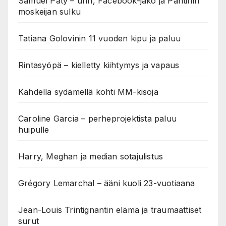
Samuel Paty – uhri, Facebook-jako ja Pantinin
moskeijan sulku
Tatiana Golovinin 11 vuoden kipu ja paluu
Rintasyöpä – kielletty kiihtymys ja vapaus
Kahdella sydämellä kohti MM-kisoja
Caroline Garcia – perheprojektista paluu
huipulle
Harry, Meghan ja median sotajulistus
Grégory Lemarchal – ääni kuoli 23-vuotiaana
Jean-Louis Trintignantin elämä ja traumaattiset
surut