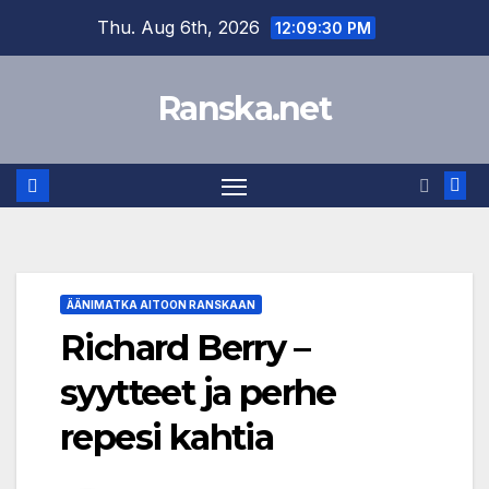
Skip
Thu. Aug 6th, 2026
12:09:30 PM
to
content
Ranska.net
ÄÄNIMATKA AITOON RANSKAAN
Richard Berry –
syytteet ja perhe
repesi kahtia