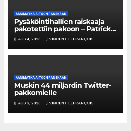
ÄÄNIMATKA AITOON RANSKAAN
Pysäköintihallien raiskaaja
pakotettiin pakoon – Patrick
Trémeau’n tapaus
AUG 4, 2026
VINCENT LEFRANÇOIS
ÄÄNIMATKA AITOON RANSKAAN
Muskin 44 miljardin Twitter-
pakkomielle
AUG 3, 2026
VINCENT LEFRANÇOIS