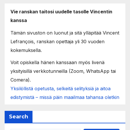
Vie ranskan taitosi uudelle tasolle Vincentin
kanssa
Tämän sivuston on luonut ja sitä ylläpitää Vincent
Lefrançois, ranskan opettaja yli 30 vuoden
kokemuksella.
Voit opiskella hänen kanssaan myös livenä
yksityisillä verkkotunneilla (Zoom, WhatsApp tai
Comera).
Yksilöllistä opetusta, selkeitä selityksiä ja aitoa
edistymistä – missä päin maailmaa tahansa oletkin
Search