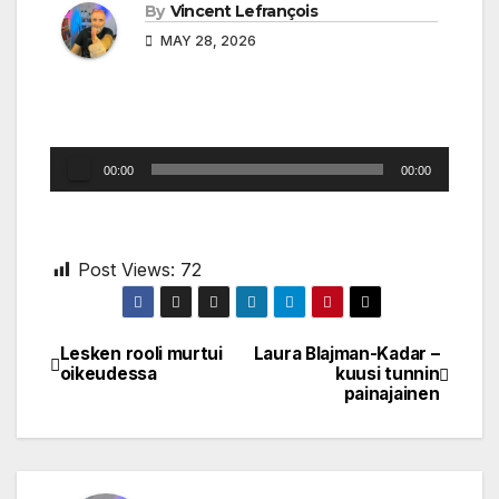
By
Vincent Lefrançois
MAY 28, 2026
Audio
00:00
00:00
Player
Post Views:
72
Lesken rooli murtui
Laura Blajman-Kadar –
Post
oikeudessa
kuusi tunnin
painajainen
navigation