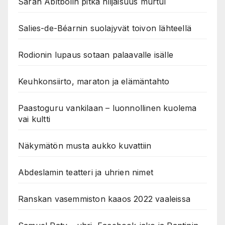
Sarah Abitbolin pitkä hiljaisuus murtui
Salies-de-Béarnin suolajyvät toivon lähteellä
Rodionin lupaus sotaan palaavalle isälle
Keuhkonsiirto, maraton ja elämäntahto
Paastoguru vankilaan – luonnollinen kuolema
vai kultti
Näkymätön musta aukko kuvattiin
Abdeslamin teatteri ja uhrien nimet
Ranskan vasemmiston kaaos 2022 vaaleissa