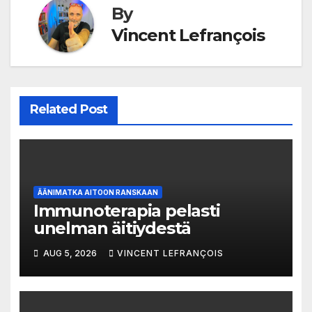
By
Vincent Lefrançois
Related Post
ÄÄNIMATKA AITOON RANSKAAN
Immunoterapia pelasti
unelman äitiydestä
AUG 5, 2026
VINCENT LEFRANÇOIS