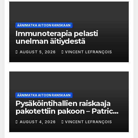
ÄÄNIMATKA AITOON RANSKAAN
Immunoterapia pelasti
unelman äitiydestä
AUGUST 5, 2026
VINCENT LEFRANÇOIS
ÄÄNIMATKA AITOON RANSKAAN
Pysäköintihallien raiskaaja
pakotettiin pakoon – Patrick
Trémeau’n tapaus
AUGUST 4, 2026
VINCENT LEFRANÇOIS