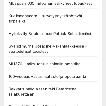
Mbappén 630 miljoonan särkyneet lupaukset
Kuolemanvaara – turvatyynyt räjähtävät
sirpaleiksi
Hyljeksitty Boutot nousi Patrick Sébastieniksi
Syanidimurha Josacine-yskänlääkkeessä –
epätodelliset todisteet
MH370 – miksi totuus salattiin omaisilta
100-vuotias vastarintataistelija opetti ääntä
Rakkaus pakolaiseen teki Béatricesta
salakuljettajan