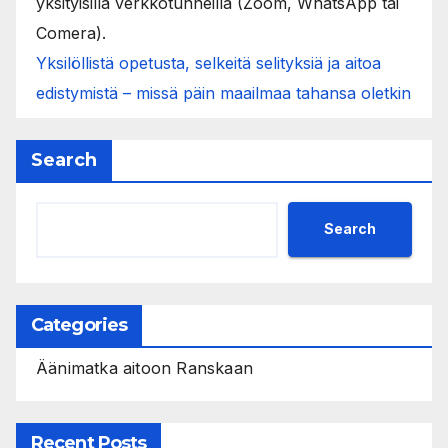
yksityisillä verkkotunneilla (Zoom, WhatsApp tai
Comera).
Yksilöllistä opetusta, selkeitä selityksiä ja aitoa
edistymistä – missä päin maailmaa tahansa oletkin
Search
Search
Categories
Äänimatka aitoon Ranskaan
Recent Posts