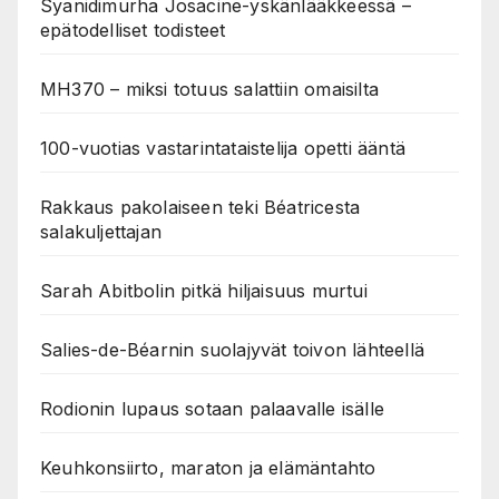
Syanidimurha Josacine-yskänlääkkeessä –
epätodelliset todisteet
MH370 – miksi totuus salattiin omaisilta
100-vuotias vastarintataistelija opetti ääntä
Rakkaus pakolaiseen teki Béatricesta
salakuljettajan
Sarah Abitbolin pitkä hiljaisuus murtui
Salies-de-Béarnin suolajyvät toivon lähteellä
Rodionin lupaus sotaan palaavalle isälle
Keuhkonsiirto, maraton ja elämäntahto