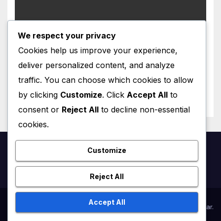
We respect your privacy
ÄÄNIMATKA AITOON RANSKAAN
Muskin 44 miljardin Twitter-
Cookies help us improve your experience,
pakkomielle
deliver personalized content, and analyze
AUGUST 3, 2026
VINCENT LEFRANÇOIS
traffic. You can choose which cookies to allow
by clicking
Customize
. Click
Accept All
to
consent or
Reject All
to decline non-essential
cookies.
Customize
Ranska.net
Reject All
Accept All
Proudly powered by WordPress
|
Theme:
Newsup
by
Themeansar
.