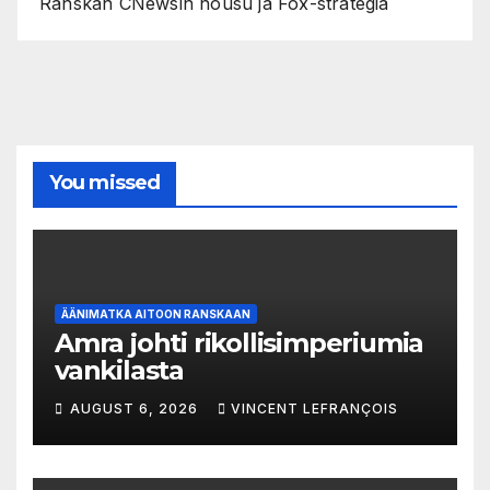
Ranskan CNewsin nousu ja Fox-strategia
You missed
ÄÄNIMATKA AITOON RANSKAAN
Amra johti rikollisimperiumia
vankilasta
AUGUST 6, 2026
VINCENT LEFRANÇOIS