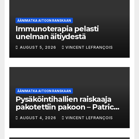
ÄÄNIMATKA AITOON RANSKAAN
Immunoterapia pelasti
unelman äitiydestä
AUGUST 5, 2026
VINCENT LEFRANÇOIS
ÄÄNIMATKA AITOON RANSKAAN
Pysäköintihallien raiskaaja
pakotettiin pakoon – Patrick
Trémeau’n tapaus
AUGUST 4, 2026
VINCENT LEFRANÇOIS