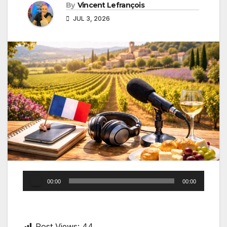
By
Vincent Lefrançois
JUL 3, 2026
Audio
00:00
00:00
Player
Post Views:
44