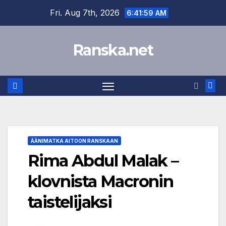
Skip
Fri. Aug 7th, 2026
6:42:00 AM
to
content
Ranska.net
ÄÄNIMATKA AITOON RANSKAAN
Rima Abdul Malak –
klovnista Macronin
taistelijaksi