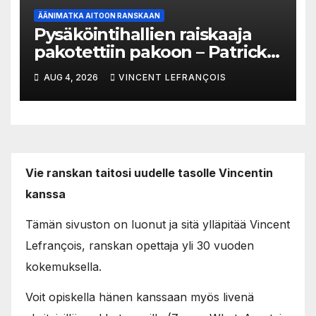
ÄÄNIMATKA AITOON RANSKAAN
Pysäköintihallien raiskaaja
pakotettiin pakoon – Patrick
Trémeau’n tapaus
AUG 4, 2026
VINCENT LEFRANÇOIS
Vie ranskan taitosi uudelle tasolle Vincentin
kanssa
Tämän sivuston on luonut ja sitä ylläpitää Vincent
Lefrançois, ranskan opettaja yli 30 vuoden
kokemuksella.
Voit opiskella hänen kanssaan myös livenä