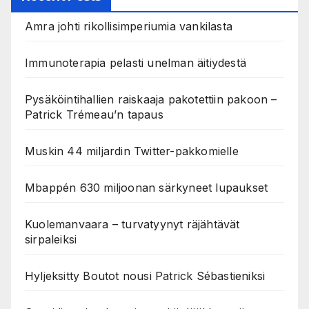
Amra johti rikollisimperiumia vankilasta
Immunoterapia pelasti unelman äitiydestä
Pysäköintihallien raiskaaja pakotettiin pakoon –
Patrick Trémeau’n tapaus
Muskin 44 miljardin Twitter-pakkomielle
Mbappén 630 miljoonan särkyneet lupaukset
Kuolemanvaara – turvatyynyt räjähtävät
sirpaleiksi
Hyljeksitty Boutot nousi Patrick Sébastieniksi