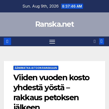
Skip
Sun. Aug 9th, 2026
8:37:46 AM
to
content
Ranska.net
ÄÄNIMATKA AITOON RANSKAAN
Viiden vuoden kosto
yhdestä yöstä –
rakkaus petoksen
jälkeen