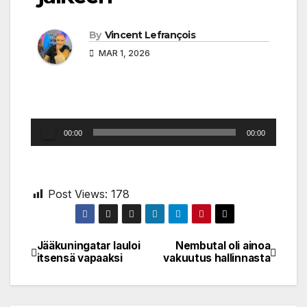
By
Vincent Lefrançois
MAR 1, 2026
Audio
00:00
00:00
Player
Post Views:
178
Jääkuningatar lauloi
Nembutal oli ainoa
Post
itsensä vapaaksi
vakuutus hallinnasta
navigation