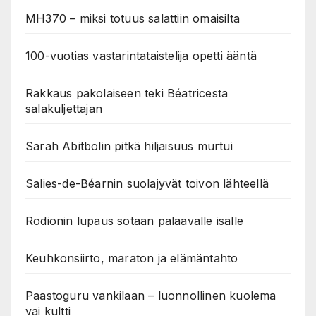
MH370 – miksi totuus salattiin omaisilta
100-vuotias vastarintataistelija opetti ääntä
Rakkaus pakolaiseen teki Béatricesta
salakuljettajan
Sarah Abitbolin pitkä hiljaisuus murtui
Salies-de-Béarnin suolajyvät toivon lähteellä
Rodionin lupaus sotaan palaavalle isälle
Keuhkonsiirto, maraton ja elämäntahto
Paastoguru vankilaan – luonnollinen kuolema
vai kultti