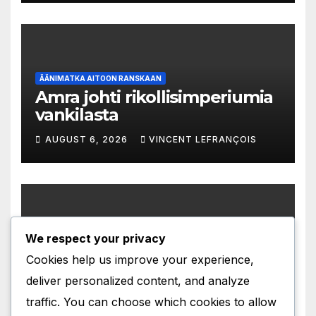
ÄÄNIMATKA AITOON RANSKAAN
Amra johti rikollisimperiumia
vankilasta
AUGUST 6, 2026
VINCENT LEFRANÇOIS
We respect your privacy
ÄÄNIMATKA AITOON RANSKAAN
Immunoterapia pelasti
Cookies help us improve your experience,
unelman äitiydestä
deliver personalized content, and analyze
AUGUST 5, 2026
VINCENT LEFRANÇOIS
traffic. You can choose which cookies to allow