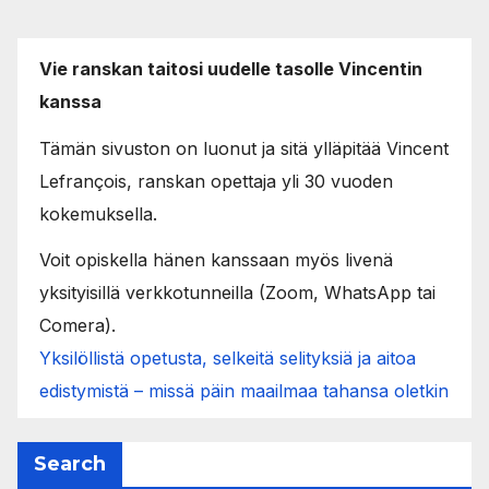
Vie ranskan taitosi uudelle tasolle Vincentin
kanssa
Tämän sivuston on luonut ja sitä ylläpitää Vincent
Lefrançois, ranskan opettaja yli 30 vuoden
kokemuksella.
Voit opiskella hänen kanssaan myös livenä
yksityisillä verkkotunneilla (Zoom, WhatsApp tai
Comera).
Yksilöllistä opetusta, selkeitä selityksiä ja aitoa
edistymistä – missä päin maailmaa tahansa oletkin
Search