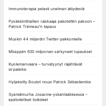
Immunoterapia pelasti unelman äitiydestä
Pysäköintihallien raiskaaja pakotettiin pakoon –
Patrick Trémeau’n tapaus
Muskin 44 miljardin Twitter-pakkomielle
Mbappén 630 miljoonan särkyneet lupaukset
Kuolemanvaara – turvatyynyt räjähtävät
sirpaleiksi
Hyljeksitty Boutot nousi Patrick Sébastieniksi
Syanidimurha Josacine-yskänlääkkeessä –
epätodelliset todisteet