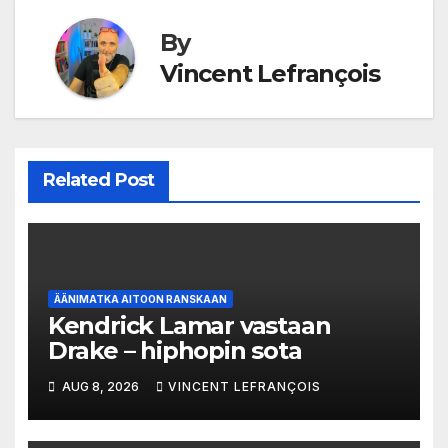
By
Vincent Lefrançois
Related Post
ÄÄNIMATKA AITOON RANSKAAN
Kendrick Lamar vastaan
Drake – hiphopin sota
AUG 8, 2026
VINCENT LEFRANÇOIS