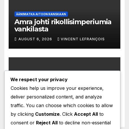
ÄÄNIMATKA AITOON RANSKAAN
Amra johti rikollisimperiumia
vankilasta
AUGUST 6, 2026
VINCENT LEFRANÇOIS
We respect your privacy
ÄÄNIMATKA AITOON RANSKAAN
Immunoterapia pelasti
Cookies help us improve your experience,
unelman äitiydestä
deliver personalized content, and analyze
AUGUST 5, 2026
VINCENT LEFRANÇOIS
traffic. You can choose which cookies to allow
by clicking
Customize
. Click
Accept All
to
consent or
Reject All
to decline non-essential