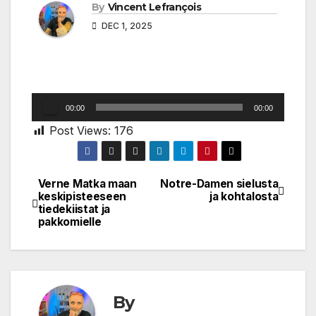
By
Vincent Lefrançois
DEC 1, 2025
Audio
00:00
00:00
Player
Post Views:
176
Verne Matka maan
Notre-Damen sielusta
Post
keskipisteeseen
ja kohtalosta
tiedekiistat ja
navigation
pakkomielle
By