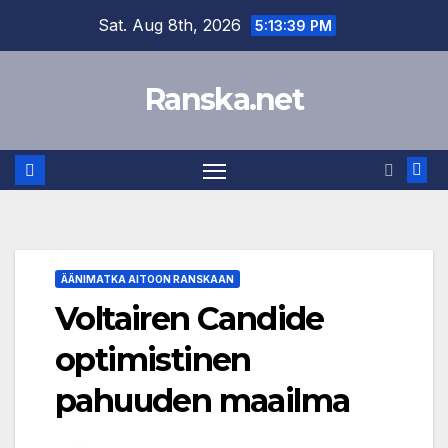
Skip
Sat. Aug 8th, 2026
5:13:39 PM
to
content
Ranska.net
ÄÄNIMATKA AITOON RANSKAAN
Voltairen Candide
optimistinen
pahuuden maailma