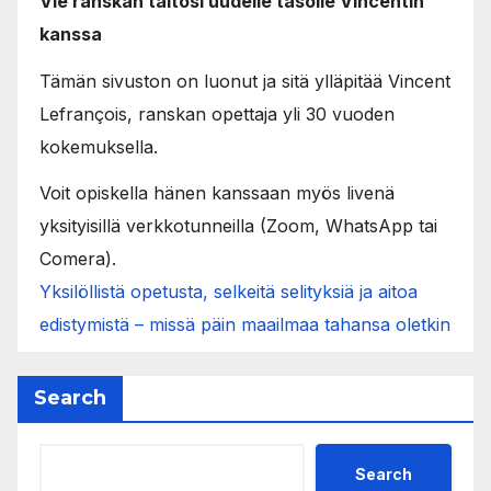
Vie ranskan taitosi uudelle tasolle Vincentin
kanssa
Tämän sivuston on luonut ja sitä ylläpitää Vincent
Lefrançois, ranskan opettaja yli 30 vuoden
kokemuksella.
Voit opiskella hänen kanssaan myös livenä
yksityisillä verkkotunneilla (Zoom, WhatsApp tai
Comera).
Yksilöllistä opetusta, selkeitä selityksiä ja aitoa
edistymistä – missä päin maailmaa tahansa oletkin
Search
Search