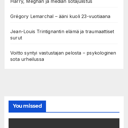
Harry, Meghan ja median sotajulistus
Grégory Lemarchal – ääni kuoli 23-vuotiaana
Jean-Louis Trintignantin elämä ja traumaattiset
surut
Voitto syntyi vastustajan pelosta – psykologinen
sota urheilussa
You missed