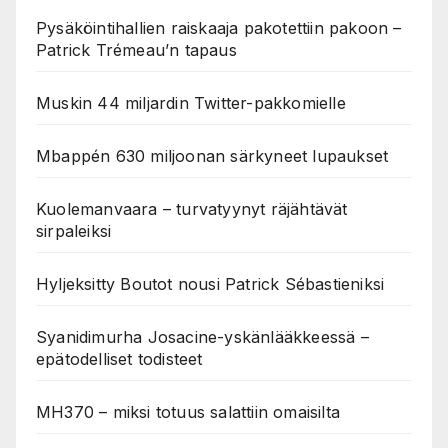
Pysäköintihallien raiskaaja pakotettiin pakoon –
Patrick Trémeau’n tapaus
Muskin 44 miljardin Twitter-pakkomielle
Mbappén 630 miljoonan särkyneet lupaukset
Kuolemanvaara – turvatyynyt räjähtävät
sirpaleiksi
Hyljeksitty Boutot nousi Patrick Sébastieniksi
Syanidimurha Josacine-yskänlääkkeessä –
epätodelliset todisteet
MH370 – miksi totuus salattiin omaisilta