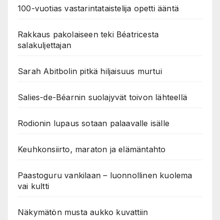
100-vuotias vastarintataistelija opetti ääntä
Rakkaus pakolaiseen teki Béatricesta
salakuljettajan
Sarah Abitbolin pitkä hiljaisuus murtui
Salies-de-Béarnin suolajyvät toivon lähteellä
Rodionin lupaus sotaan palaavalle isälle
Keuhkonsiirto, maraton ja elämäntahto
Paastoguru vankilaan – luonnollinen kuolema
vai kultti
Näkymätön musta aukko kuvattiin