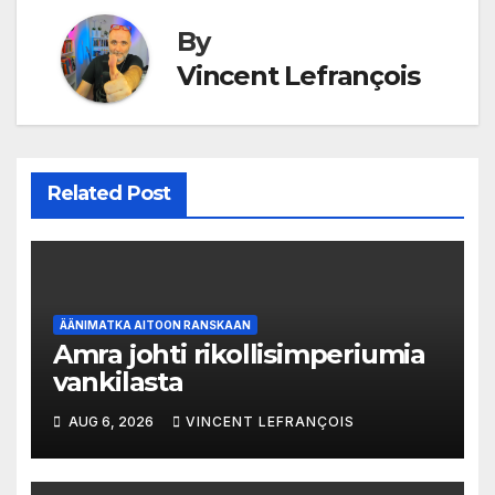
By
Vincent Lefrançois
Related Post
ÄÄNIMATKA AITOON RANSKAAN
Amra johti rikollisimperiumia
vankilasta
AUG 6, 2026
VINCENT LEFRANÇOIS