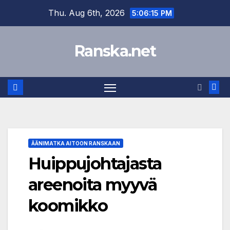
Skip
Thu. Aug 6th, 2026
5:06:15 PM
to
content
Ranska.net
ÄÄNIMATKA AITOON RANSKAAN
Huippujohtajasta
areenoita myyvä
koomikko