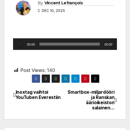
By
Vincent Lefrançois
DEC 10, 2025
Audio
00:00
00:00
Player
Post Views:
140
Inoxtag vaihtoi
Smartbox-miljardööri
Post
YouTuben Everestiin
ja Ranskan
äärioikeiston
navigation
salainen…