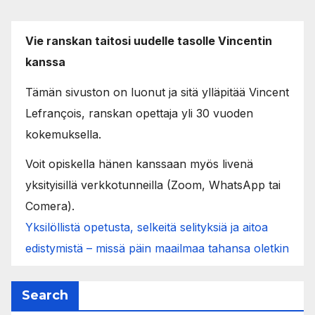
Vie ranskan taitosi uudelle tasolle Vincentin
kanssa
Tämän sivuston on luonut ja sitä ylläpitää Vincent
Lefrançois, ranskan opettaja yli 30 vuoden
kokemuksella.
Voit opiskella hänen kanssaan myös livenä
yksityisillä verkkotunneilla (Zoom, WhatsApp tai
Comera).
Yksilöllistä opetusta, selkeitä selityksiä ja aitoa
edistymistä – missä päin maailmaa tahansa oletkin
Search