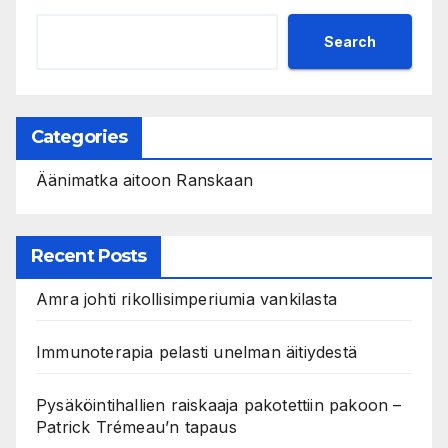
Search
Categories
Äänimatka aitoon Ranskaan
Recent Posts
Amra johti rikollisimperiumia vankilasta
Immunoterapia pelasti unelman äitiydestä
Pysäköintihallien raiskaaja pakotettiin pakoon –
Patrick Trémeau’n tapaus