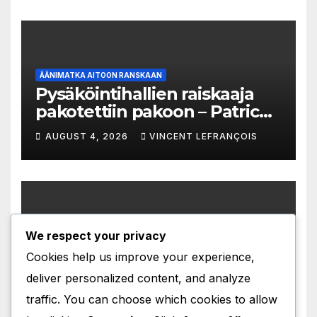
ÄÄNIMATKA AITOON RANSKAAN
Pysäköintihallien raiskaaja
pakotettiin pakoon – Patrick
Trémeau’n tapaus
AUGUST 4, 2026
VINCENT LEFRANÇOIS
We respect your privacy
ÄÄNIMATKA AITOON RANSKAAN
Muskin 44 miljardin Twitter-
Cookies help us improve your experience,
pakkomielle
deliver personalized content, and analyze
AUGUST 3, 2026
VINCENT LEFRANÇOIS
traffic. You can choose which cookies to allow