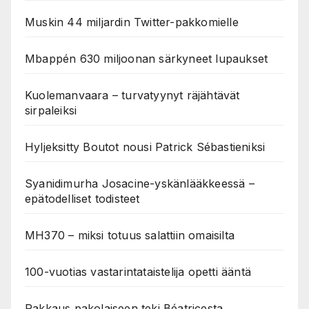
Muskin 44 miljardin Twitter-pakkomielle
Mbappén 630 miljoonan särkyneet lupaukset
Kuolemanvaara – turvatyynyt räjähtävät
sirpaleiksi
Hyljeksitty Boutot nousi Patrick Sébastieniksi
Syanidimurha Josacine-yskänlääkkeessä –
epätodelliset todisteet
MH370 – miksi totuus salattiin omaisilta
100-vuotias vastarintataistelija opetti ääntä
Rakkaus pakolaiseen teki Béatricesta