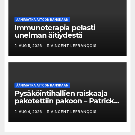
ÄÄNIMATKA AITOON RANSKAAN
Immunoterapia pelasti
unelman äitiydestä
AUG 5, 2026
VINCENT LEFRANÇOIS
ÄÄNIMATKA AITOON RANSKAAN
Pysäköintihallien raiskaaja
pakotettiin pakoon – Patrick
Trémeau’n tapaus
AUG 4, 2026
VINCENT LEFRANÇOIS