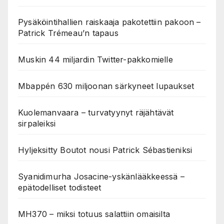
Pysäköintihallien raiskaaja pakotettiin pakoon –
Patrick Trémeau’n tapaus
Muskin 44 miljardin Twitter-pakkomielle
Mbappén 630 miljoonan särkyneet lupaukset
Kuolemanvaara – turvatyynyt räjähtävät
sirpaleiksi
Hyljeksitty Boutot nousi Patrick Sébastieniksi
Syanidimurha Josacine-yskänlääkkeessä –
epätodelliset todisteet
MH370 – miksi totuus salattiin omaisilta