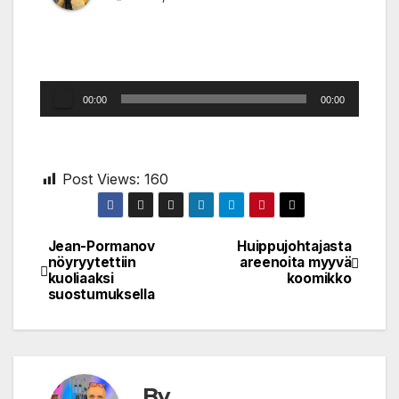
Audio
00:00
00:00
Player
Post Views:
160
Jean-Pormanov
Huippujohtajasta
Post
nöyryytettiin
areenoita myyvä
kuoliaaksi
koomikko
navigation
suostumuksella
By