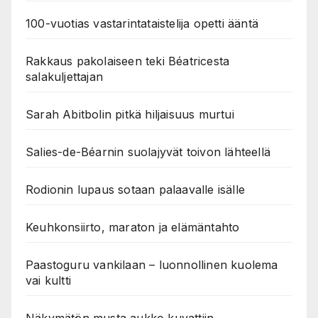
100-vuotias vastarintataistelija opetti ääntä
Rakkaus pakolaiseen teki Béatricesta
salakuljettajan
Sarah Abitbolin pitkä hiljaisuus murtui
Salies-de-Béarnin suolajyvät toivon lähteellä
Rodionin lupaus sotaan palaavalle isälle
Keuhkonsiirto, maraton ja elämäntahto
Paastoguru vankilaan – luonnollinen kuolema
vai kultti