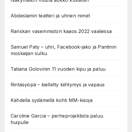
Näkymätön musta aukko kuvattiin
Abdeslamin teatteri ja uhrien nimet
Ranskan vasemmiston kaaos 2022 vaaleissa
Samuel Paty – uhri, Facebook-jako ja Pantinin
moskeijan sulku
Tatiana Golovinin 11 vuoden kipu ja paluu
Rintasyöpä – kielletty kiihtymys ja vapaus
Kahdella sydämellä kohti MM-kisoja
Caroline Garcia – perheprojektista paluu
huipulle