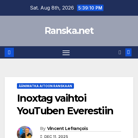
Skip
Sat. Aug 8th, 2026
5:39:10 PM
to
content
Ranska.net
ÄÄNIMATKA AITOON RANSKAAN
Inoxtag vaihtoi
YouTuben Everestiin
By
Vincent Lefrançois
DEC 11, 2025