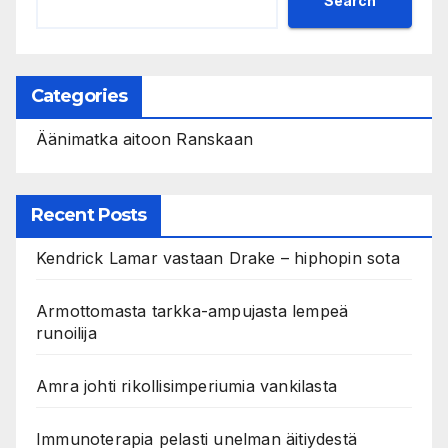
Search
Categories
Äänimatka aitoon Ranskaan
Recent Posts
Kendrick Lamar vastaan Drake – hiphopin sota
Armottomasta tarkka-ampujasta lempeä
runoilija
Amra johti rikollisimperiumia vankilasta
Immunoterapia pelasti unelman äitiydestä