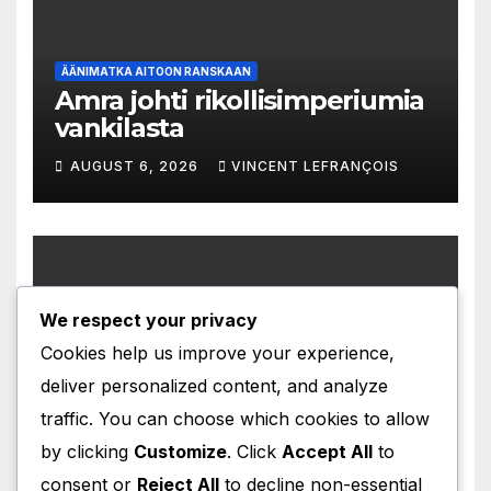
ÄÄNIMATKA AITOON RANSKAAN
Amra johti rikollisimperiumia
vankilasta
AUGUST 6, 2026
VINCENT LEFRANÇOIS
We respect your privacy
ÄÄNIMATKA AITOON RANSKAAN
Immunoterapia pelasti
Cookies help us improve your experience,
unelman äitiydestä
deliver personalized content, and analyze
AUGUST 5, 2026
VINCENT LEFRANÇOIS
traffic. You can choose which cookies to allow
by clicking
Customize
. Click
Accept All
to
consent or
Reject All
to decline non-essential