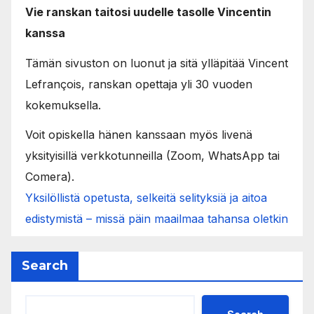
Vie ranskan taitosi uudelle tasolle Vincentin
kanssa
Tämän sivuston on luonut ja sitä ylläpitää Vincent
Lefrançois, ranskan opettaja yli 30 vuoden
kokemuksella.
Voit opiskella hänen kanssaan myös livenä
yksityisillä verkkotunneilla (Zoom, WhatsApp tai
Comera).
Yksilöllistä opetusta, selkeitä selityksiä ja aitoa
edistymistä – missä päin maailmaa tahansa oletkin
Search