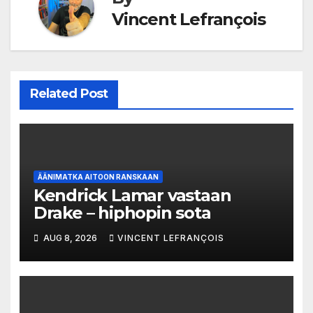
Vincent Lefrançois
Related Post
ÄÄNIMATKA AITOON RANSKAAN
Kendrick Lamar vastaan
Drake – hiphopin sota
AUG 8, 2026
VINCENT LEFRANÇOIS